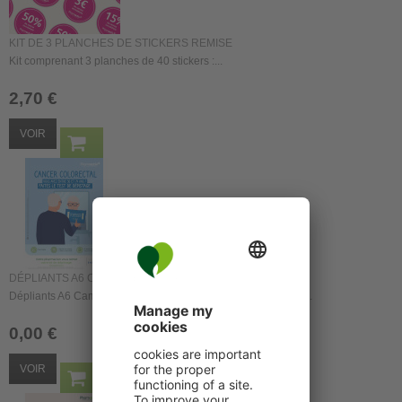
KIT DE 3 PLANCHES DE STICKERS REMISE
Kit comprenant 3 planches de 40 stickers :...
2,70 €
VOIR
DÉPLIANTS A6 CANCER COLORECTAL MARS 2026
Dépliants A6 Campagne Cancer Colorectal Mars 2026 lot de...
0,00 €
VOIR