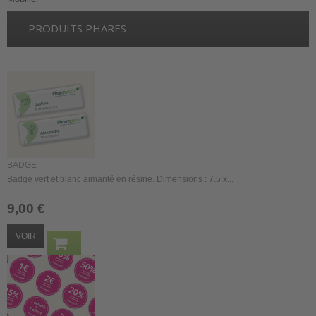
PRODUITS PHARES
BADGE
Badge vert et blanc aimanté en résine. Dimensions : 7.5 x...
9,00 €
VOIR