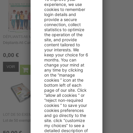
DÉPLIANTS A6 MÉNINGITES MARS 2026
Dépliants A6 Campagne Méningites Mars 2026 lot de 10...
0,00 €
VOIR
LOT DE 50 EXEMPLAIRES PHARMACTIV MAGAZINE...
Lot de 50 exemplaires Pharmactiv Magazine N°14...
50,00 €