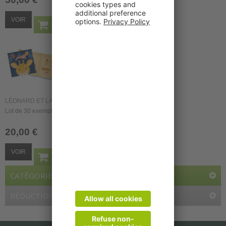
VOIR
LÉONARD ET LA GRANDE GINA – LOT DE 30
Lot de 30 exemplaires du livret enfant : Léonard et la...
20,00 €
VOIR
CATÉGORIES
RÉDUCTIONS