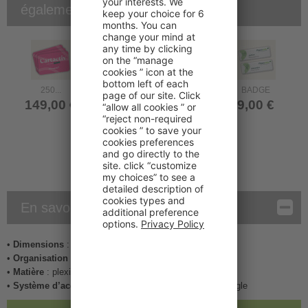
également acheté...
250...
TAPIS GRAND...
BADGE
149,00 €
59,00 €
9,00 €
En savoir plus
•
Dimensions
: 30cm x 80 cm
•
Organisation
: 6 emplacements pour dépliants A6
•
Matière
: plexi transparent
•
Système d’accroche
: 4 trous-perforations à chaque angle