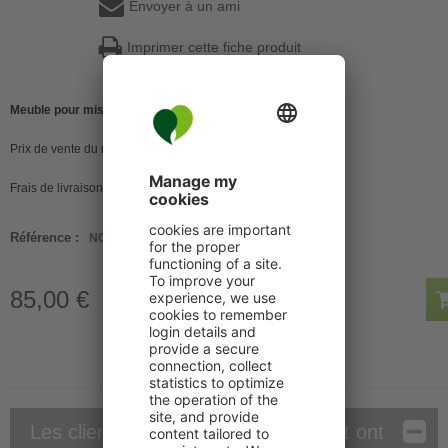
Envoyer à un ami
Imprimer cette fiche produit
Meuble pour mise en avant de brochures A6.
Prix de vente du meuble : 65€
Frais de livraison : 20€
Référence :
NCS22PBA6
85,00 €
Les clients qui ont acheté ce produit ont